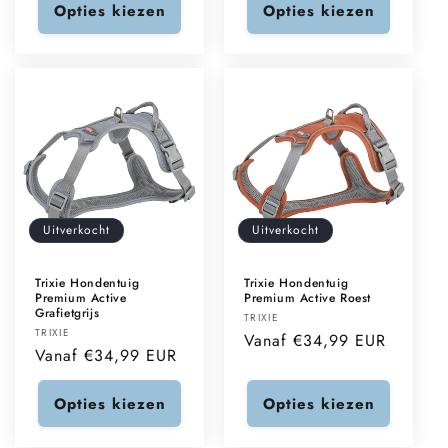
Opties kiezen
Opties kiezen
Uitverkocht
Uitverkocht
Trixie Hondentuig
Trixie Hondentuig
Premium Active
Premium Active Roest
Grafietgrijs
Verkoper:
TRIXIE
Verkoper:
TRIXIE
Normale
Vanaf €34,99 EUR
Normale
Vanaf €34,99 EUR
prijs
prijs
Opties kiezen
Opties kiezen