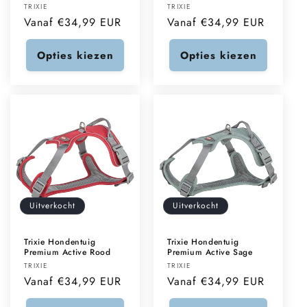
Verkoper:
Verkoper:
TRIXIE
TRIXIE
Normale
Vanaf €34,99 EUR
Normale
Vanaf €34,99 EUR
prijs
prijs
Opties kiezen
Opties kiezen
Uitverkocht
Uitverkocht
Trixie Hondentuig
Trixie Hondentuig
Premium Active Rood
Premium Active Sage
Verkoper:
Verkoper:
TRIXIE
TRIXIE
Normale
Vanaf €34,99 EUR
Normale
Vanaf €34,99 EUR
prijs
prijs