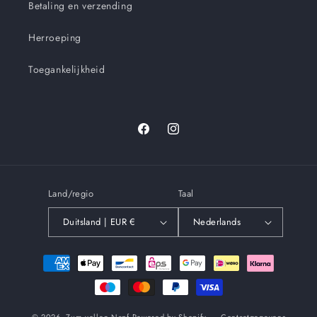
Betaling en verzending
Herroeping
Toegankelijkheid
Facebook
Instagram
Land/regio
Taal
Duitsland | EUR €
Nederlands
Betaalmethoden
© 2026,
Zum vollen Napf
Powered by Shopify
Contactgegevens