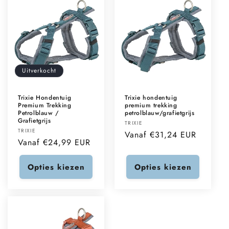
Uitverkocht
Trixie Hondentuig
Trixie hondentuig
Premium Trekking
premium trekking
Petrolblauw /
petrolblauw/grafietgrijs
Grafietgrijs
Verkoper:
TRIXIE
Verkoper:
TRIXIE
Normale
Vanaf €31,24 EUR
Normale
Vanaf €24,99 EUR
prijs
prijs
Opties kiezen
Opties kiezen