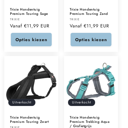
Trixie Hondentuig
Trixie Hondentuig
Premium Touring Sage
Premium Touring Zand
Verkoper:
Verkoper:
TRIXIE
TRIXIE
Normale
Vanaf €11,99 EUR
Normale
Vanaf €11,99 EUR
prijs
prijs
Opties kiezen
Opties kiezen
Uitverkocht
Uitverkocht
Trixie Hondentuig
Trixie Hondentuig
Premium Touring Zwart
Premium Trekking Aqua
/ Grafietgrijs
TRIXIE