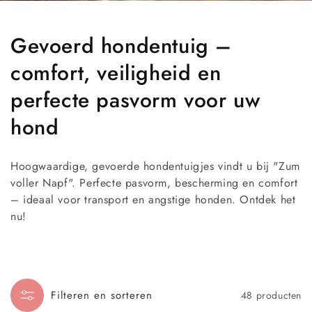
C
Gevoerd hondentuig –
o
comfort, veiligheid en
l
perfecte pasvorm voor uw
l
hond
e
Hoogwaardige, gevoerde hondentuigjes vindt u bij "Zum
c
voller Napf". Perfecte pasvorm, bescherming en comfort
– ideaal voor transport en angstige honden. Ontdek het
t
nu!
i
e
:
Filteren en sorteren
48 producten