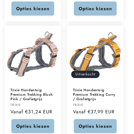
prijs
prijs
Opties kiezen
Opties kiezen
Uitverkocht
Trixie Hondentuig
Trixie Hondentuig
Premium Trekking Blush
Premium Trekking Curry
Pink / Grafietgrijs
/ Grafietgrijs
Verkoper:
Verkoper:
TRIXIE
TRIXIE
Normale
Vanaf €31,24 EUR
Normale
Vanaf €37,99 EUR
prijs
prijs
Opties kiezen
Opties kiezen