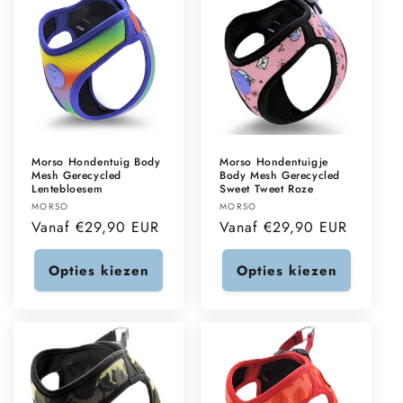
Morso Hondentuig Body
Morso Hondentuigje
Mesh Gerecycled
Body Mesh Gerecycled
Lentebloesem
Sweet Tweet Roze
Verkoper:
Verkoper:
MORSO
MORSO
Normale
Vanaf €29,90 EUR
Normale
Vanaf €29,90 EUR
prijs
prijs
Opties kiezen
Opties kiezen