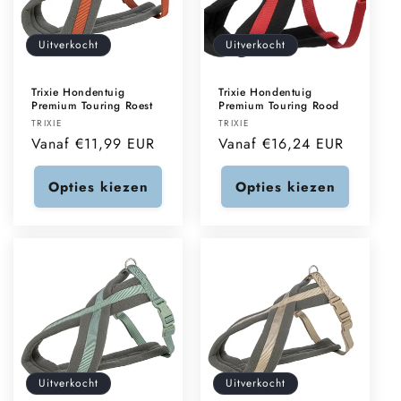
Uitverkocht
Uitverkocht
Trixie Hondentuig
Trixie Hondentuig
Premium Touring Roest
Premium Touring Rood
Verkoper:
Verkoper:
TRIXIE
TRIXIE
Normale
Vanaf €11,99 EUR
Normale
Vanaf €16,24 EUR
prijs
prijs
Opties kiezen
Opties kiezen
Uitverkocht
Uitverkocht