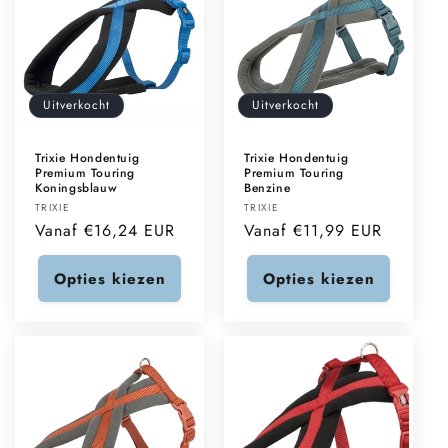
Uitverkocht
Uitverkocht
Trixie Hondentuig
Trixie Hondentuig
Premium Touring
Premium Touring
Koningsblauw
Benzine
Verkoper:
Verkoper:
TRIXIE
TRIXIE
Normale
Vanaf €16,24 EUR
Normale
Vanaf €11,99 EUR
prijs
prijs
Opties kiezen
Opties kiezen