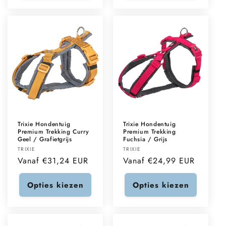
Trixie Hondentuig
Trixie Hondentuig
Premium Trekking Curry
Premium Trekking
Geel / Grafietgrijs
Fuchsia / Grijs
Verkoper:
Verkoper:
TRIXIE
TRIXIE
Normale
Vanaf €31,24 EUR
Normale
Vanaf €24,99 EUR
prijs
prijs
Opties kiezen
Opties kiezen