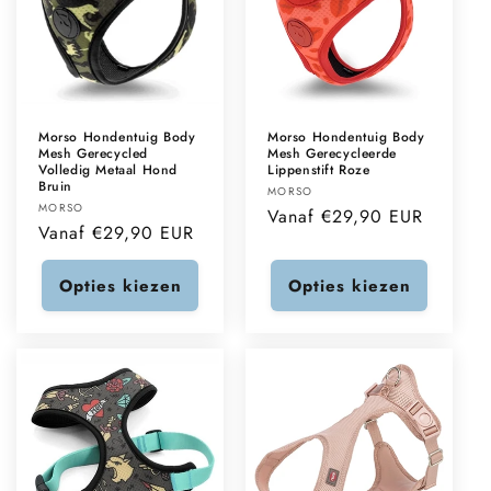
Morso Hondentuig Body
Morso Hondentuig Body
Mesh Gerecycled
Mesh Gerecycleerde
Volledig Metaal Hond
Lippenstift Roze
Bruin
Verkoper:
MORSO
Verkoper:
MORSO
Normale
Vanaf €29,90 EUR
Normale
Vanaf €29,90 EUR
prijs
prijs
Opties kiezen
Opties kiezen