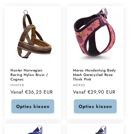
Hunter Norwegian
Morso Hondentuig Body
Racing Nylon Bruin /
Mesh Gerecycled Roze
Cognac
Think Pink
Verkoper:
Verkoper:
HUNTER
MORSO
Normale
Vanaf €36,25 EUR
Normale
Vanaf €29,90 EUR
prijs
prijs
Opties kiezen
Opties kiezen