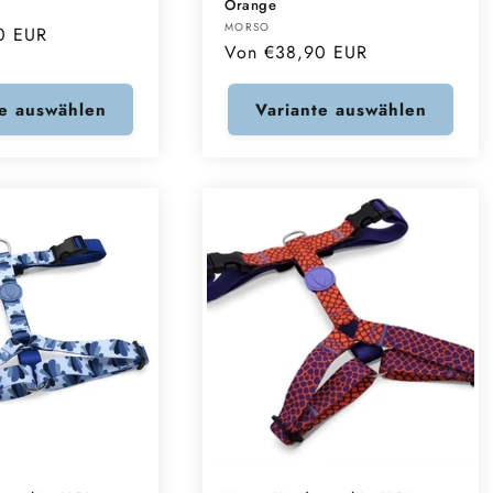
Orange
Anbieter:
MORSO
0 EUR
Normaler
Von €38,90 EUR
Preis
te auswählen
Variante auswählen