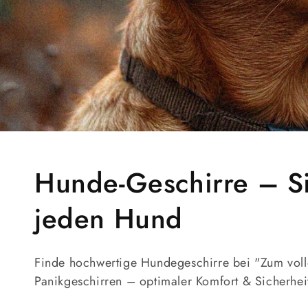
K
Hunde-Geschirre – Si
a
jeden Hund
t
Finde hochwertige Hundegeschirre bei "Zum voll
e
Panikgeschirren – optimaler Komfort & Sicherhei