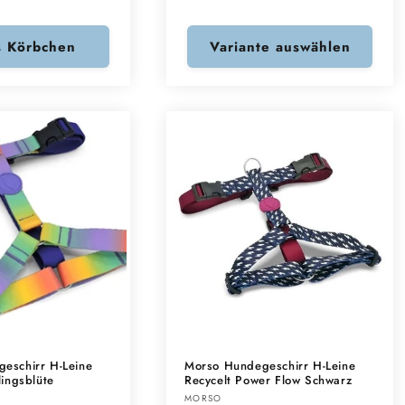
Preis
s Körbchen
Variante auswählen
eschirr H-Leine
Morso Hundegeschirr H-Leine
lingsblüte
Recycelt Power Flow Schwarz
Anbieter:
MORSO