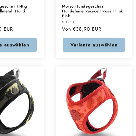
eschirr H-Rig
Morso Hundegeschirr
llmetall Hund
Hundeleine Recycelt Rosa Think
Pink
Anbieter:
MORSO
0 EUR
Normaler
Von €38,90 EUR
Preis
te auswählen
Variante auswählen