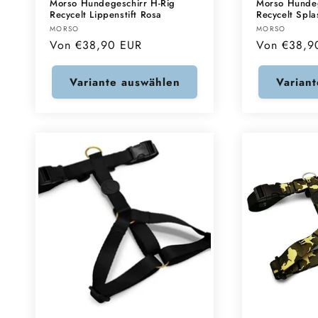
Morso Hundegeschirr H-Rig
Morso Hundeg
Recycelt Lippenstift Rosa
Recycelt Spla
Anbieter:
Anbieter:
MORSO
MORSO
Normaler
Von €38,90 EUR
Normaler
Von €38,9
Preis
Preis
Variante auswählen
Varian