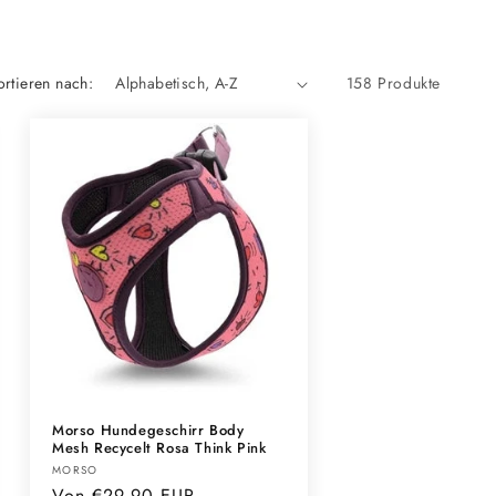
ortieren nach:
158 Produkte
Morso Hundegeschirr Body
Mesh Recycelt Rosa Think Pink
Anbieter:
MORSO
Normaler
Von €29,90 EUR