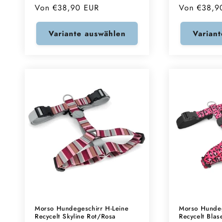
Normaler
Von €38,90 EUR
Normaler
Von €38,9
Preis
Preis
Variante auswählen
Varian
Morso Hundegeschirr H-Leine
Morso Hundeg
Recycelt Skyline Rot/Rosa
Recycelt Blas