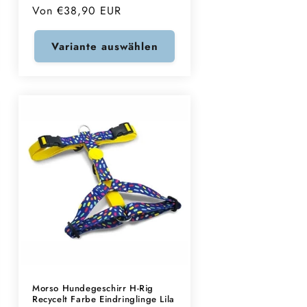
Normaler
Von €38,90 EUR
Preis
Variante auswählen
Morso Hundegeschirr H-Rig
Recycelt Farbe Eindringlinge Lila