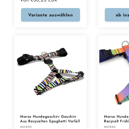
Preis
Preis
Variante auswählen
ab in
Morso Hundegeschirr Geschirr
Morso Hundeg
Aus Recycelten Spaghetti Vorfall
Recycelt Früh
Anbieter:
Anbieter:
MORSO
MORSO