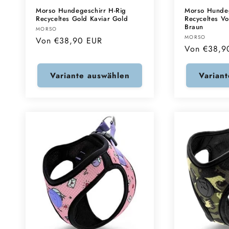
Morso Hundegeschirr H-Rig
Morso Hundeg
Recyceltes Gold Kaviar Gold
Recyceltes Vo
Braun
Anbieter:
MORSO
Anbieter:
MORSO
Normaler
Von €38,90 EUR
Normaler
Von €38,9
Preis
Preis
Variante auswählen
Varian