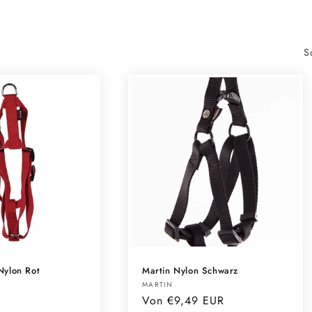
S
Nylon Rot
Martin Nylon Schwarz
Anbieter:
MARTIN
Normaler
Von €9,49 EUR