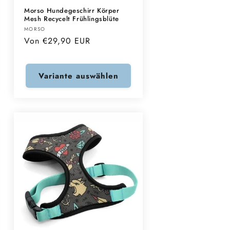
Morso Hundegeschirr Körper
Mesh Recycelt Frühlingsblüte
Anbieter:
MORSO
Normaler
Von €29,90 EUR
Preis
Variante auswählen