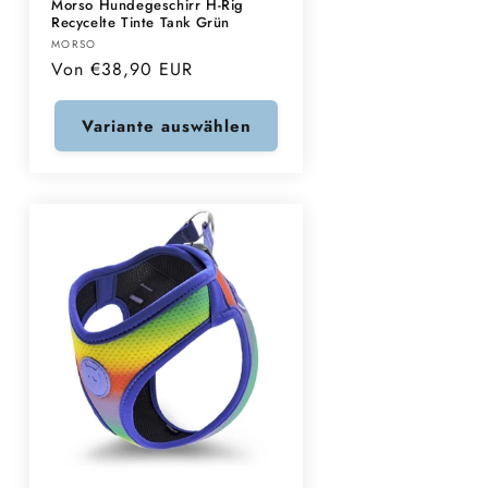
Morso Hundegeschirr H-Rig
Recycelte Tinte Tank Grün
Anbieter:
MORSO
Normaler
Von €38,90 EUR
Preis
Variante auswählen