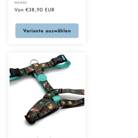
Anbieter:
MORSO
Normaler
Von €38,90 EUR
Preis
Variante auswählen