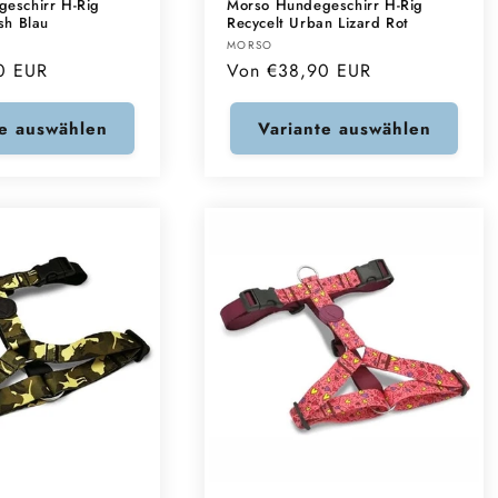
eschirr H-Rig
Morso Hundegeschirr H-Rig
sh Blau
Recycelt Urban Lizard Rot
Anbieter:
MORSO
0 EUR
Normaler
Von €38,90 EUR
Preis
te auswählen
Variante auswählen