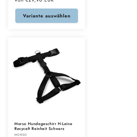
Preis
Variante auswählen
Morso Hundegeschirr H-Leine
Recycelt Reinheit Schwarz
Anbieter:
MORSO