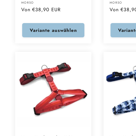
Anbieter:
Anbieter:
MORSO
MORSO
Normaler
Von €38,90 EUR
Normaler
Von €38,9
Preis
Preis
Variante auswählen
Varian