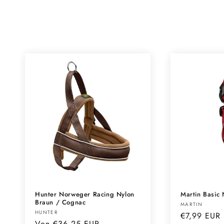
g
o
r
i
e
:
Hunter Norweger Racing Nylon
Martin Basic 
Braun / Cognac
Anbieter:
MARTIN
Anbieter:
HUNTER
Normaler
€7,99 EUR
Normaler
Von €36,25 EUR