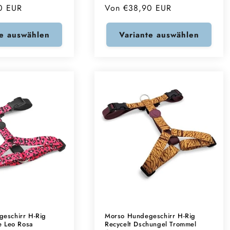
0 EUR
Normaler
Von €38,90 EUR
Preis
te auswählen
Variante auswählen
eschirr H-Rig
Morso Hundegeschirr H-Rig
e Leo Rosa
Recycelt Dschungel Trommel