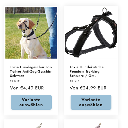
Trixie Hundegeschirr Top
Trixie Hundekutsche
Trainer Anti-Zug-Geschirr
Premium Trekking
Schwarz
Schwarz / Grau
Anbieter:
Anbieter:
TRIXIE
TRIXIE
Normaler
Von €4,49 EUR
Normaler
Von €24,99 EUR
Preis
Preis
Variante
Variante
auswählen
auswählen