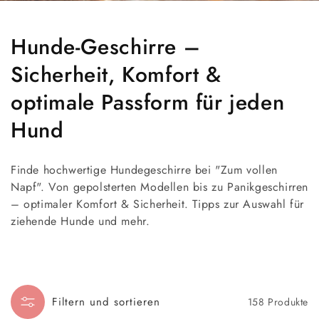
K
Hunde-Geschirre –
a
Sicherheit, Komfort &
t
optimale Passform für jeden
e
Hund
g
Finde hochwertige Hundegeschirre bei "Zum vollen
o
Napf". Von gepolsterten Modellen bis zu Panikgeschirren
– optimaler Komfort & Sicherheit. Tipps zur Auswahl für
r
ziehende Hunde und mehr.
i
e
:
Filtern und sortieren
158 Produkte