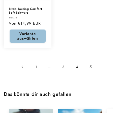
Trixie Touring Comfort
Soft Schwarz
Anbieter:
TRIXIE
Normaler
Von €14,99 EUR
Preis
Variante
auswählen
…
5
1
3
4
Das könnte dir auch gefallen