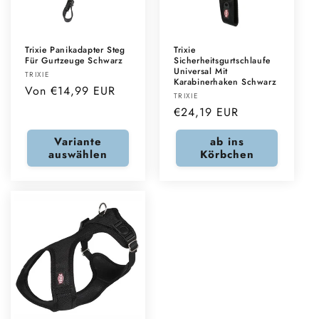
Trixie Panikadapter Steg
Trixie
Für Gurtzeuge Schwarz
Sicherheitsgurtschlaufe
Universal Mit
Anbieter:
TRIXIE
Karabinerhaken Schwarz
Normaler
Von €14,99 EUR
Anbieter:
TRIXIE
Preis
Normaler
€24,19 EUR
Preis
Variante
ab ins
auswählen
Körbchen