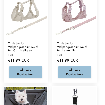
Trixie Junior
Trixie Junior
Welpengeschirr Weich
Welpengeschirr Weich
Mit Gurt Hellgrau
Mit Leine Lila
Anbieter:
Anbieter:
TRIXIE
TRIXIE
Normaler
€11,99 EUR
Normaler
€11,99 EUR
Preis
Preis
ab ins
ab ins
Körbchen
Körbchen