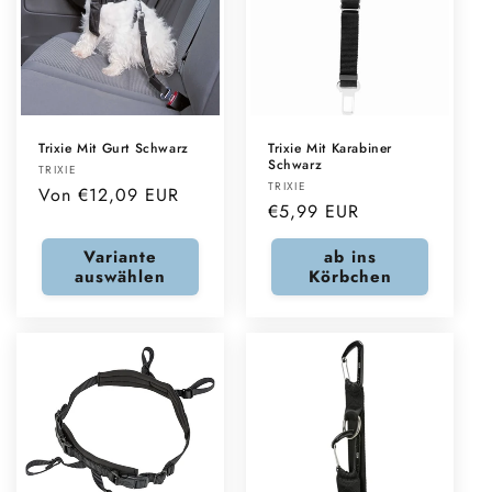
Trixie Mit Gurt Schwarz
Trixie Mit Karabiner
Schwarz
Anbieter:
TRIXIE
Anbieter:
TRIXIE
Normaler
Von €12,09 EUR
Normaler
€5,99 EUR
Preis
Preis
Variante
ab ins
auswählen
Körbchen