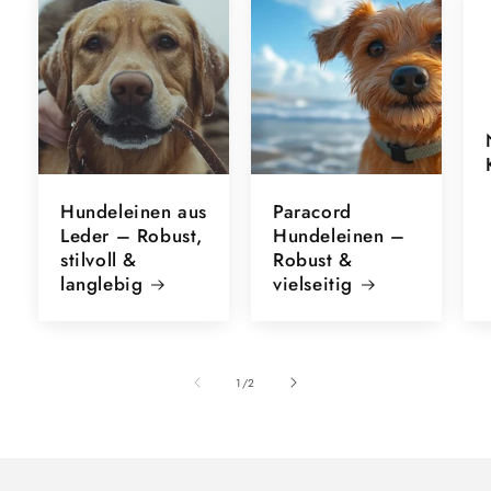
Hundeleinen aus
Paracord
Leder – Robust,
Hundeleinen –
stilvoll &
Robust &
langlebig
vielseitig
von
1
/
2