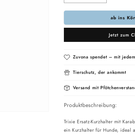
die
die
Menge
Menge
ab ins Kö
für
für
Trixie
Trixie
Mit
Mit
Jetzt zum C
Karabiner
Karabiner
Schwarz
Schwarz
Zuvona spendet – mit jedem
Tierschutz, der ankommt
Versand mit Pfötchenverstan
Produktbeschreibung:
Trixie Ersatz-Kurzhalter mit Kar
ein Kurzhalter für Hunde, ideal 