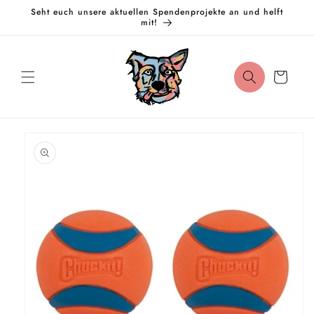
Direkt
Seht euch unsere aktuellen Spendenprojekte an und helft
zum
mit!
Inhalt
Warenkorb
oduktinformationen
ringen