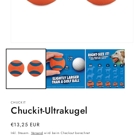
Medien
1
in
Modal
öffnen
CHUCKIT
Chuckit-Ultrakugel
Normaler
€13,25 EUR
Preis
Inkl. Steuern.
Versand
wird beim Checkout berechnet