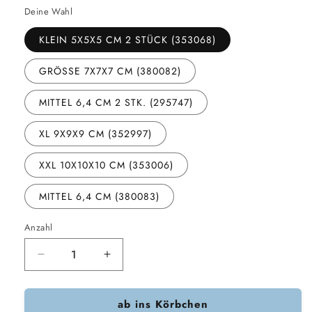
Deine Wahl
KLEIN 5X5X5 CM 2 STÜCK (353068)
GRÖSSE 7X7X7 CM (380082)
MITTEL 6,4 CM 2 STK. (295747)
XL 9X9X9 CM (352997)
XXL 10X10X10 CM (353006)
MITTEL 6,4 CM (380083)
Anzahl
Verringere
Erhöhe
die
die
Menge
Menge
ab ins Körbchen
für
für