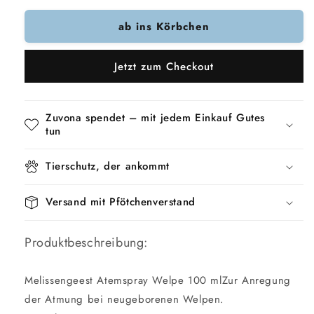
Menge
Menge
ab ins Körbchen
für
für
Dierendrogist
Dierendrogist
Melisse
Melisse
Jetzt zum Checkout
Geist
Geist
Atemspray
Atemspray
Welpe
Welpe
Zuvona spendet – mit jedem Einkauf Gutes
tun
Tierschutz, der ankommt
Versand mit Pfötchenverstand
Produktbeschreibung:
Melissengeest Atemspray Welpe 100 mlZur Anregung
der Atmung bei neugeborenen Welpen.