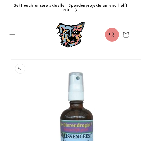
Direkt
Seht euch unsere aktuellen Spendenprojekte an und helft
zum
mit!
Inhalt
Warenkorb
oduktinformationen
ringen