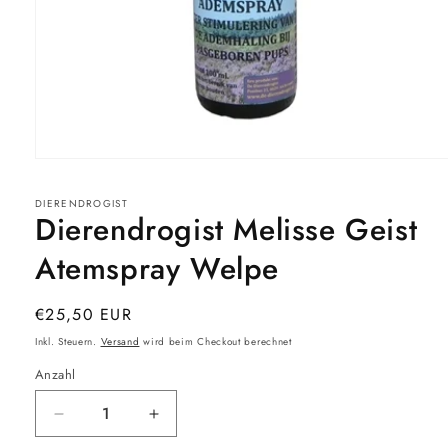
Medien
1
in
DIERENDROGIST
Modal
Dierendrogist Melisse Geist
öffnen
Atemspray Welpe
Normaler
€25,50 EUR
Preis
Inkl. Steuern.
Versand
wird beim Checkout berechnet
Anzahl
Verringere
Erhöhe
die
die