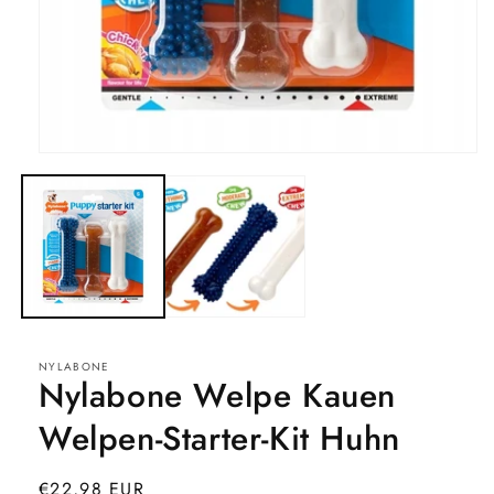
Medien
1
in
Modal
öffnen
NYLABONE
Nylabone Welpe Kauen
Welpen-Starter-Kit Huhn
Normaler
€22,98 EUR