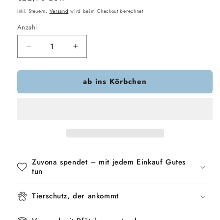
Preis
Inkl. Steuern.
Versand
wird beim Checkout berechnet
Anzahl
Verringere
Erhöhe
die
die
Menge
Menge
ab ins Körbchen
für
für
Nylabone
Nylabone
Welpe
Welpe
Kauen
Kauen
Welpen-
Welpen-
Starter-
Starter-
Kit
Kit
Huhn
Huhn
Zuvona spendet – mit jedem Einkauf Gutes
tun
Tierschutz, der ankommt