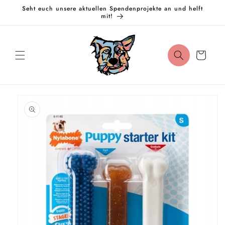
Direkt
Seht euch unsere aktuellen Spendenprojekte an und helft
zum
mit!
Inhalt
Warenkorb
oduktinformationen
ringen