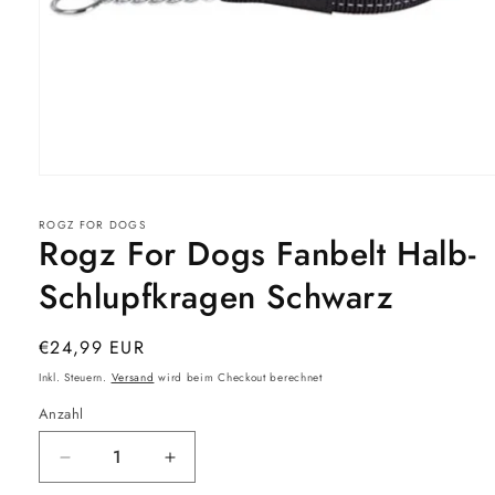
Medien
1
in
ROGZ FOR DOGS
Modal
Rogz For Dogs Fanbelt Halb-
öffnen
Schlupfkragen Schwarz
Normaler
€24,99 EUR
Preis
Inkl. Steuern.
Versand
wird beim Checkout berechnet
Anzahl
Verringere
Erhöhe
die
die