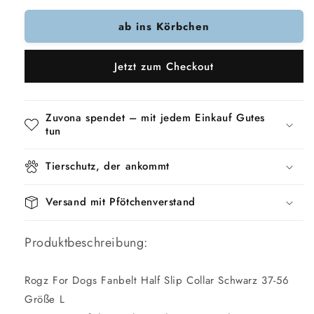
Menge
Menge
ab ins Körbchen
für
für
Rogz
Rogz
For
For
Jetzt zum Checkout
Dogs
Dogs
Fanbelt
Fanbelt
Halb-
Halb-
Schlupfkragen
Schlupfkragen
Zuvona spendet – mit jedem Einkauf Gutes
Schwarz
Schwarz
tun
Tierschutz, der ankommt
Versand mit Pfötchenverstand
Produktbeschreibung:
Rogz For Dogs Fanbelt Half Slip Collar Schwarz 37-56
Größe L