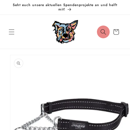
Direkt
Seht euch unsere aktuellen Spendenprojekte an und helft
zum
mit!
Inhalt
Warenkorb
oduktinformationen
ringen