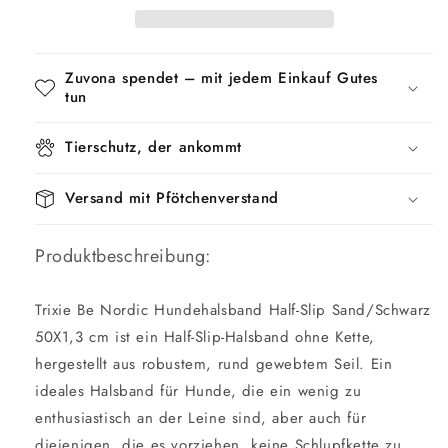
Hund
Hund
Halb-
Halb-
Slip
Slip
Zuvona spendet – mit jedem Einkauf Gutes
Sand
Sand
tun
/
/
Schwarz
Schwarz
Tierschutz, der ankommt
Versand mit Pfötchenverstand
Produktbeschreibung:
Trixie Be Nordic Hundehalsband Half-Slip Sand/Schwarz
50X1,3 cm ist ein Half-Slip-Halsband ohne Kette,
hergestellt aus robustem, rund gewebtem Seil. Ein
ideales Halsband für Hunde, die ein wenig zu
enthusiastisch an der Leine sind, aber auch für
diejenigen, die es vorziehen, keine Schlupfkette zu