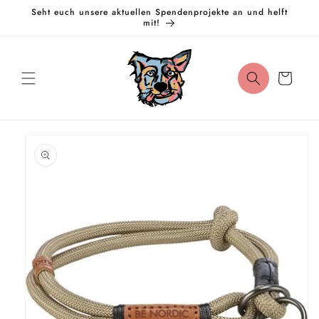
Direkt
Seht euch unsere aktuellen Spendenprojekte an und helft
zum
mit!
Inhalt
Warenkorb
oduktinformationen
ringen