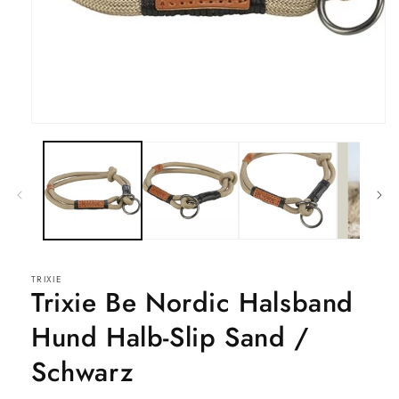
Medien
1
in
Modal
öffnen
TRIXIE
Trixie Be Nordic Halsband
Hund Halb-Slip Sand /
Schwarz