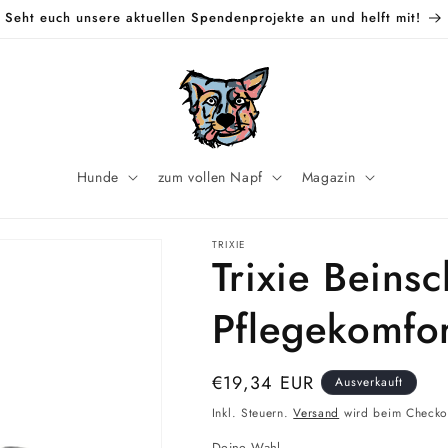
Seht euch unsere aktuellen Spendenprojekte an und helft mit!
Hunde
zum vollen Napf
Magazin
TRIXIE
Trixie Beins
Pflegekomfo
Normaler
€19,34 EUR
Ausverkauft
Preis
Inkl. Steuern.
Versand
wird beim Checko
Deine Wahl