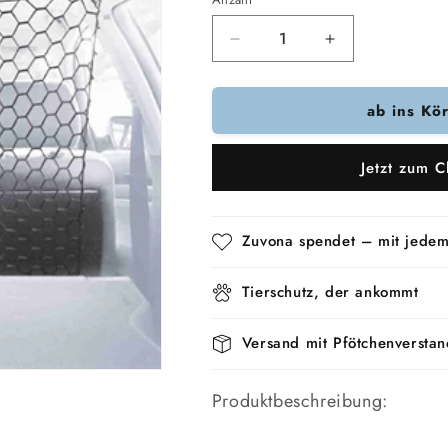
Verringere
Erhöhe
die
die
Menge
Menge
ab ins Kö
für
für
Trixie
Trixie
Direkt
Direkt
Jetzt zum C
Vor
Vor
Dem
Dem
Auto
Auto
Schwarz
Schwarz
Zuvona spendet – mit jedem
Tierschutz, der ankommt
Versand mit Pfötchenverstan
Produktbeschreibung: