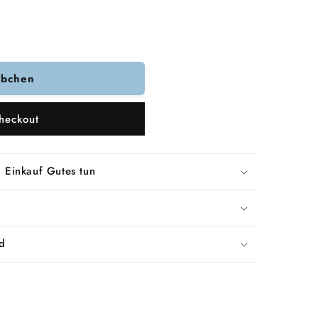
rbchen
heckout
 Einkauf Gutes tun
d