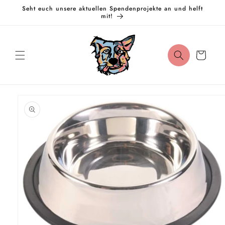
Direkt
Seht euch unsere aktuellen Spendenprojekte an und helft
zum
mit!
Inhalt
Warenkorb
oduktinformationen
ringen