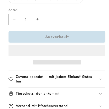
verfügbar
ausverkauft
oder
nicht
Anzahl
verfügbar
Verringere
Erhöhe
die
die
Menge
Menge
Ausverkauft
für
für
Trixie
Trixie
Edelstahl
Edelstahl
/
/
Gummiring
Gummiring
Zuvona spendet – mit jedem Einkauf Gutes
tun
Tierschutz, der ankommt
Versand mit Pfötchenverstand