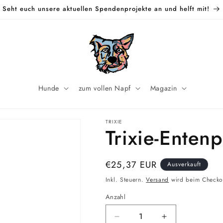
Seht euch unsere aktuellen Spendenprojekte an und helft mit!
Hunde
zum vollen Napf
Magazin
TRIXIE
Trixie-Enten
Normaler
€25,37 EUR
Ausverkauft
Preis
Inkl. Steuern.
Versand
wird beim Checko
Anzahl
Verringere
Erhöhe