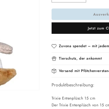
die
die
Menge
Menge
Ausverk
für
für
Trixie-
Trixie-
Entenplüsch
Entenplüsch
Jetzt zum C
Zuvona spendet – mit jedem
Tierschutz, der ankommt
Versand mit Pfötchenverstan
Produktbeschreibung:
Trixie Entenplüsch 15 cm
Der Trixie Entenplüsch von 15 c