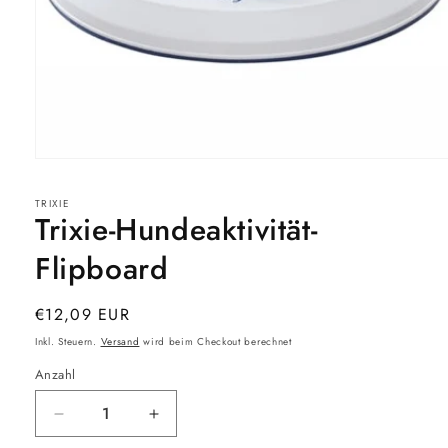
Medien
1
in
TRIXIE
Modal
Trixie-Hundeaktivität-
öffnen
Flipboard
Normaler
€12,09 EUR
Preis
Inkl. Steuern.
Versand
wird beim Checkout berechnet
Anzahl
Verringere
Erhöhe
die
die