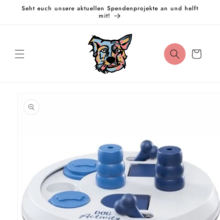
Direkt
Seht euch unsere aktuellen Spendenprojekte an und helft
zum
mit!
Inhalt
Warenkorb
oduktinformationen
ringen