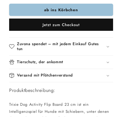
Menge
Menge
ab ins Körbchen
für
für
Trixie-
Trixie-
Hundeaktivität-
Hundeaktivität-
Jetzt zum Checkout
Flipboard
Flipboard
Zuvona spendet – mit jedem Einkauf Gutes
tun
Tierschutz, der ankommt
Versand mit Pfötchenverstand
Produktbeschreibung:
Trixie Dog Activity Flip Board 23 cm ist ein
Intelligenzspiel für Hunde mit Schiebern, unter denen