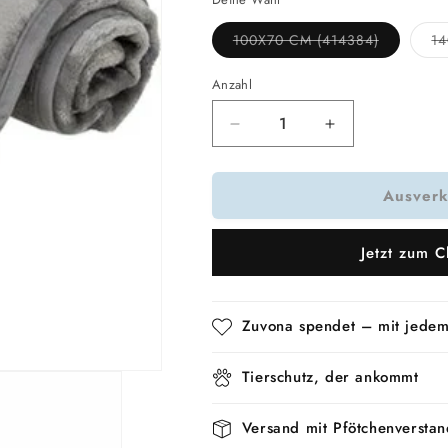
Variante
100X70 CM (414384)
14
ausverkauf
oder
nicht
Anzahl
verfügbar
Verringere
Erhöhe
die
die
Menge
Menge
Ausverk
für
für
Trixie
Trixie
Hundedecke
Hundedecke
Jetzt zum C
Levy
Levy
Plüsch
Plüsch
Grau
Grau
Zuvona spendet – mit jedem
Tierschutz, der ankommt
Versand mit Pfötchenverstan