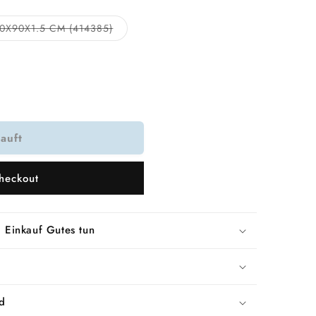
Variante
0X90X1.5 CM (414385)
t
ausverkauft
oder
nicht
verfügbar
auft
heckout
 Einkauf Gutes tun
d