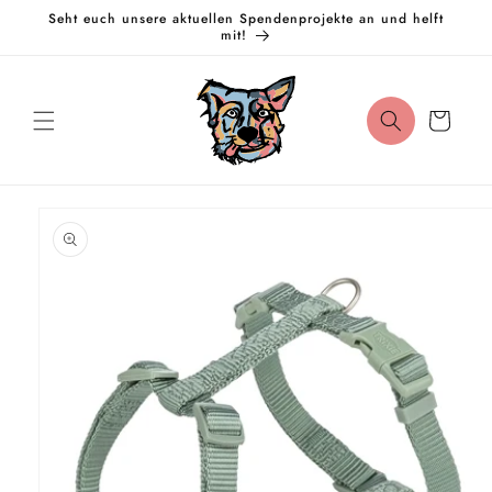
Direkt
Seht euch unsere aktuellen Spendenprojekte an und helft
zum
mit!
Inhalt
Warenkorb
oduktinformationen
ringen