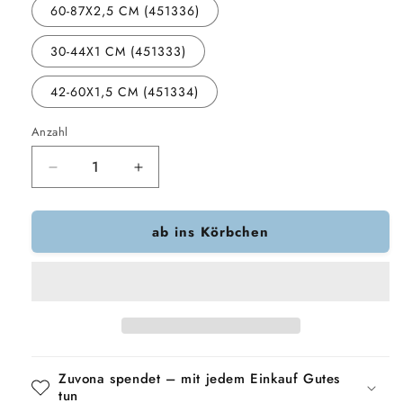
60-87X2,5 CM (451336)
30-44X1 CM (451333)
42-60X1,5 CM (451334)
Anzahl
Verringere
Erhöhe
die
die
Menge
Menge
ab ins Körbchen
für
für
Trixie
Trixie
Hundegeschirr
Hundegeschirr
Premium
Premium
H-
H-
Rig
Rig
Salbeigrün
Salbeigrün
Zuvona spendet – mit jedem Einkauf Gutes
tun