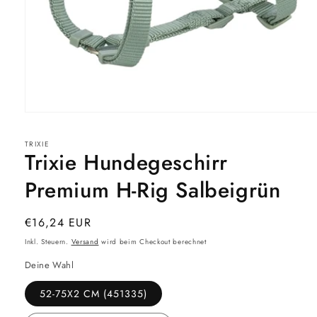
Medien
1
in
TRIXIE
Modal
Trixie Hundegeschirr
öffnen
Premium H-Rig Salbeigrün
Normaler
€16,24 EUR
Preis
Inkl. Steuern.
Versand
wird beim Checkout berechnet
Deine Wahl
52-75X2 CM (451335)