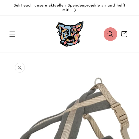
Direkt
Seht euch unsere aktuellen Spendenprojekte an und helft
zum
mit!
Inhalt
Warenkorb
oduktinformationen
ringen