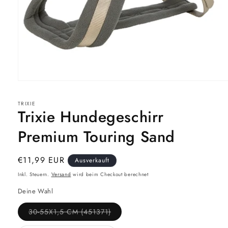
Medien
1
in
TRIXIE
Modal
Trixie Hundegeschirr
öffnen
Premium Touring Sand
Normaler
€11,99 EUR
Ausverkauft
Preis
Inkl. Steuern.
Versand
wird beim Checkout berechnet
Deine Wahl
Variante
30-55X1,5 CM (451371)
ausverkauft
oder