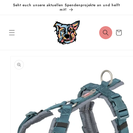
Direkt
Seht euch unsere aktuellen Spendenprojekte an und helft
zum
mit!
Inhalt
Warenkorb
oduktinformationen
ringen