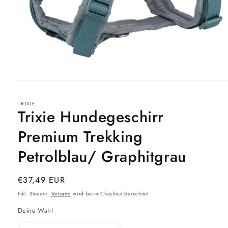
Medien
1
in
TRIXIE
Modal
Trixie Hundegeschirr
öffnen
Premium Trekking
Petrolblau/ Graphitgrau
Normaler
€37,49 EUR
Preis
Inkl. Steuern.
Versand
wird beim Checkout berechnet
Deine Wahl