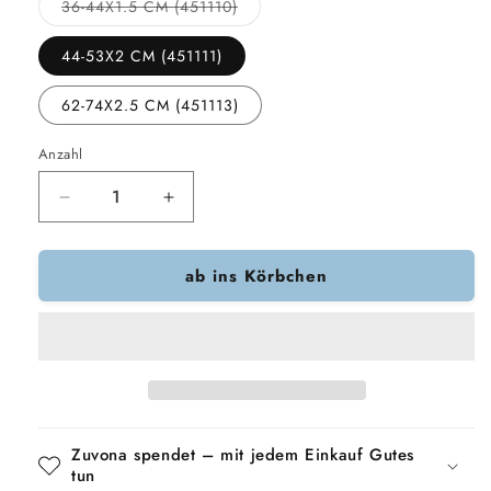
Variante
36-44X1.5 CM (451110)
ausverkauft
oder
nicht
44-53X2 CM (451111)
verfügbar
62-74X2.5 CM (451113)
Anzahl
Verringere
Erhöhe
die
die
Menge
Menge
ab ins Körbchen
für
für
Trixie
Trixie
Hundegeschirr
Hundegeschirr
Premium
Premium
Trekking
Trekking
Petrolblau/
Petrolblau/
Graphitgrau
Graphitgrau
Zuvona spendet – mit jedem Einkauf Gutes
tun