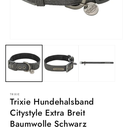
Medien
1
in
Modal
öffnen
TRIXIE
Trixie Hundehalsband
Citystyle Extra Breit
Baumwolle Schwarz