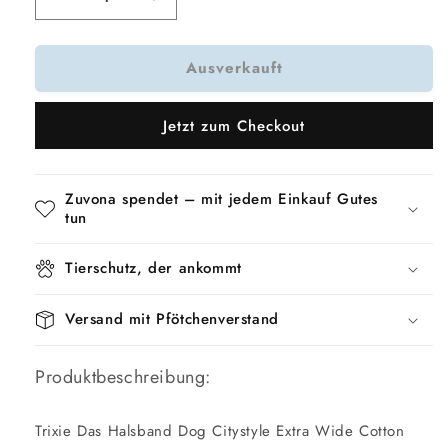
Verringere
Erhöhe
die
die
Menge
Menge
Ausverkauft
für
für
Trixie
Trixie
Hundehalsband
Hundehalsband
Jetzt zum Checkout
Citystyle
Citystyle
Extra
Extra
Breit
Breit
Baumwolle
Baumwolle
Zuvona spendet – mit jedem Einkauf Gutes
Schwarz
Schwarz
tun
Tierschutz, der ankommt
Versand mit Pfötchenverstand
Produktbeschreibung:
Trixie Das Halsband Dog Citystyle Extra Wide Cotton