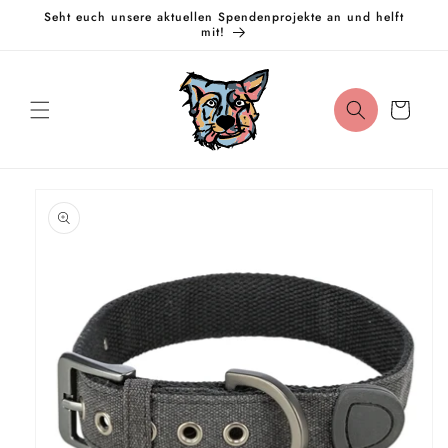
Direkt
Seht euch unsere aktuellen Spendenprojekte an und helft
zum
mit!
Inhalt
Warenkorb
oduktinformationen
ringen