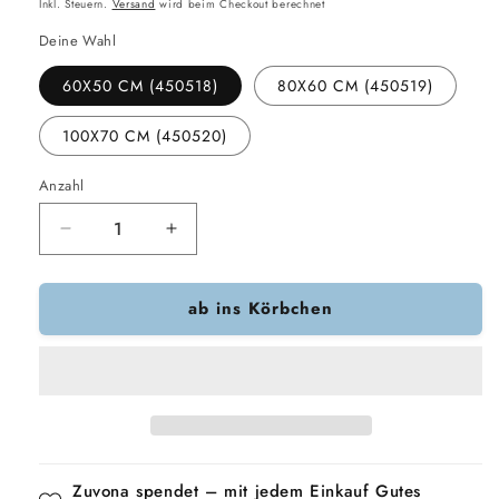
Preis
Inkl. Steuern.
Versand
wird beim Checkout berechnet
Deine Wahl
60X50 CM (450518)
80X60 CM (450519)
100X70 CM (450520)
Anzahl
Verringere
Erhöhe
die
die
Menge
Menge
ab ins Körbchen
für
für
Trixie
Trixie
Hundekorb
Hundekorb
Viviana
Viviana
Eckig
Eckig
Blau-
Blau-
Grau
Grau
Zuvona spendet – mit jedem Einkauf Gutes