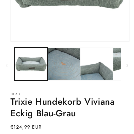
Medien
1
in
Modal
öffnen
TRIXIE
Trixie Hundekorb Viviana
Eckig Blau-Grau
Normaler
€124,99 EUR