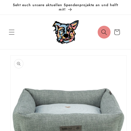
Direkt
Seht euch unsere aktuellen Spendenprojekte an und helft
zum
mit!
Inhalt
Warenkorb
oduktinformationen
ringen