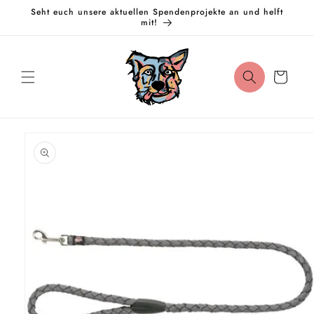
Direkt
Seht euch unsere aktuellen Spendenprojekte an und helft
zum
mit!
Inhalt
Warenkorb
oduktinformationen
ringen