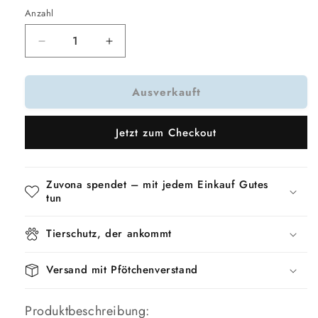
oder
nicht
Anzahl
verfügbar
Verringere
Erhöhe
die
die
Menge
Menge
Ausverkauft
für
für
Trixie
Trixie
Hundeleine
Hundeleine
Jetzt zum Checkout
Cavo
Cavo
Grau
Grau
Zuvona spendet – mit jedem Einkauf Gutes
tun
Tierschutz, der ankommt
Versand mit Pfötchenverstand
Produktbeschreibung: