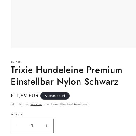
Medien
1
in
TRIXIE
Modal
Trixie Hundeleine Premium
öffnen
Einstellbar Nylon Schwarz
Normaler
€11,99 EUR
Ausverkauft
Preis
Inkl. Steuern.
Versand
wird beim Checkout berechnet
Anzahl
Verringere
Erhöhe
die
die