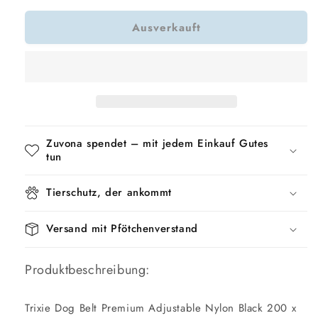
Menge
Menge
Ausverkauft
für
für
Trixie
Trixie
Hundeleine
Hundeleine
Premium
Premium
Einstellbar
Einstellbar
Nylon
Nylon
Schwarz
Schwarz
Zuvona spendet – mit jedem Einkauf Gutes
tun
Tierschutz, der ankommt
Versand mit Pfötchenverstand
Produktbeschreibung:
Trixie Dog Belt Premium Adjustable Nylon Black 200 x