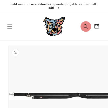
Direkt
Seht euch unsere aktuellen Spendenprojekte an und helft
zum
mit!
Inhalt
Warenkorb
oduktinformationen
ringen