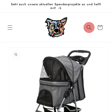
Direkt
Seht euch unsere aktuellen Spendenprojekte an und helft
zum
mit!
Inhalt
Warenkorb
oduktinformationen
ringen