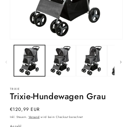
Medien
1
in
Modal
öffnen
TRIXIE
Trixie-Hundewagen Grau
Normaler
€120,99 EUR
Preis
Inkl. Steuern.
Versand
wird beim Checkout berechnet
Anzahl