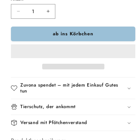
Verringere
Erhöhe
die
die
Menge
Menge
ab ins Körbchen
für
für
Trixie-
Trixie-
Hundewagen
Hundewagen
Grau
Grau
Zuvona spendet – mit jedem Einkauf Gutes
tun
Tierschutz, der ankommt
Versand mit Pfötchenverstand