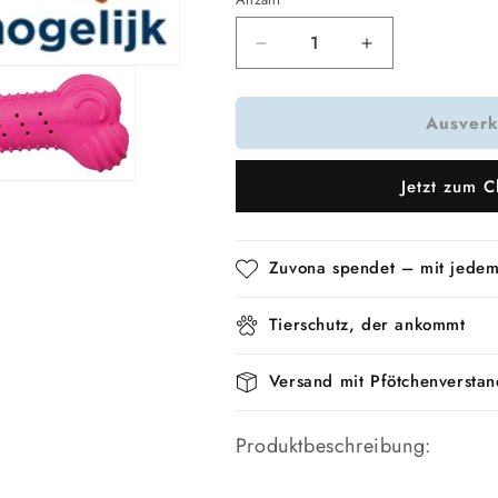
Verringere
Erhöhe
die
die
Menge
Menge
Ausverk
für
für
Trixie
Trixie
Knochen
Knochen
Jetzt zum C
Naturkautschuk
Naturkautschu
18
18
Cm
Cm
Sortiert
Sortiert
Zuvona spendet – mit jedem
Tierschutz, der ankommt
Versand mit Pfötchenverstan
Produktbeschreibung: