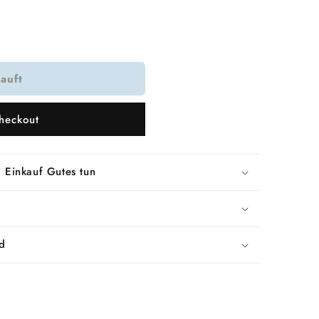
auft
heckout
k
 Einkauf Gutes tun
d