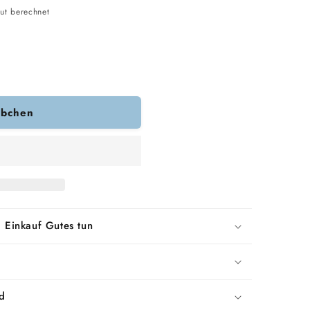
ut berechnet
rbchen
d
ar
 Einkauf Gutes tun
d