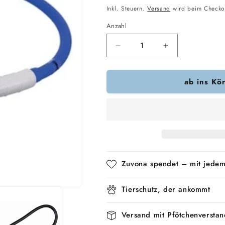
Preis
Inkl. Steuern.
Versand
wird beim Checko
Anzahl
Verringere
Erhöhe
die
die
Menge
Menge
ab ins Kö
für
für
Trixie
Trixie
Leuchtendes
Leuchtendes
Hundehalsband
Hundehalsban
Usb
Usb
Silikon
Silikon
Wiederaufladbar
Wiederaufladb
Königsblau
Königsblau
Zuvona spendet – mit jedem
Tierschutz, der ankommt
Versand mit Pfötchenverstan