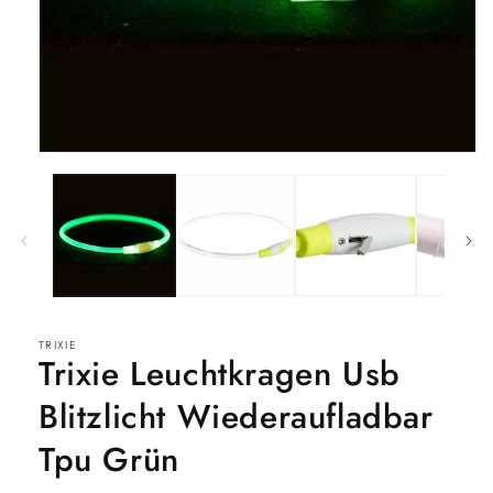
Medien
1
in
Modal
öffnen
TRIXIE
Trixie Leuchtkragen Usb
Blitzlicht Wiederaufladbar
Tpu Grün