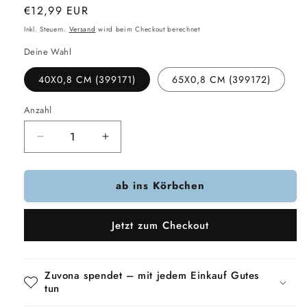
Normaler
€12,99 EUR
Preis
Inkl. Steuern.
Versand
wird beim Checkout berechnet
Deine Wahl
40X0,8 CM (399171)
65X0,8 CM (399172)
Anzahl
Verringere
Erhöhe
die
die
Menge
Menge
ab ins Körbchen
für
für
Trixie
Trixie
Leuchtkragen
Leuchtkragen
Jetzt zum Checkout
Usb
Usb
Blitzlicht
Blitzlicht
Wiederaufladbar
Wiederaufladbar
Tpu
Tpu
Zuvona spendet – mit jedem Einkauf Gutes
Grün
Grün
tun