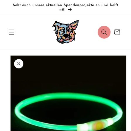
Direkt
Seht euch unsere aktuellen Spendenprojekte an und helft
zum
mit!
Inhalt
Warenkorb
oduktinformationen
ringen