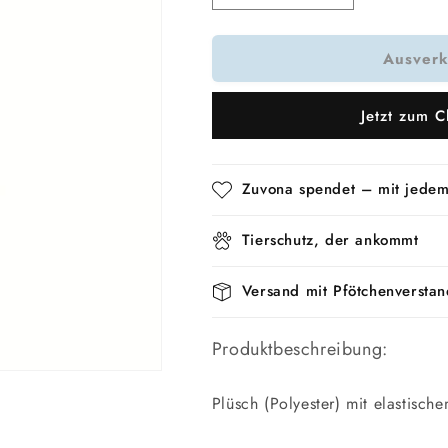
die
die
Menge
Menge
Ausverk
für
für
Trixie
Trixie
Mit
Mit
Jetzt zum C
Tiergeräuschen
Tiergeräusche
Zuvona spendet – mit jedem
Tierschutz, der ankommt
Versand mit Pfötchenverstan
Produktbeschreibung:
Plüsch (Polyester) mit elastisc