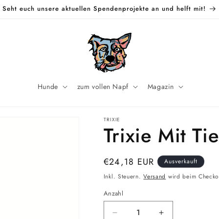
Seht euch unsere aktuellen Spendenprojekte an und helft mit!
Hunde
zum vollen Napf
Magazin
TRIXIE
Trixie Mit T
Normaler
€24,18 EUR
Ausverkauft
Preis
Inkl. Steuern.
Versand
wird beim Checko
Anzahl
Verringere
Erhöhe