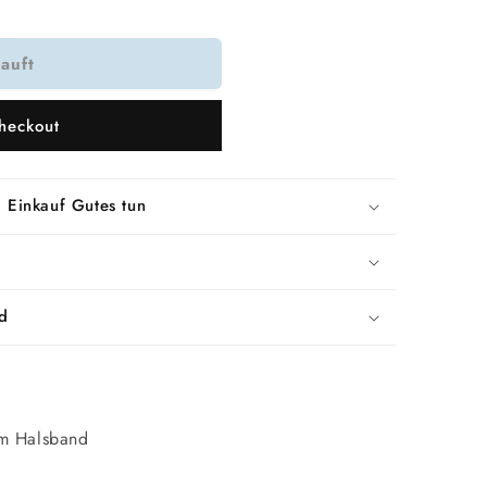
auft
heckout
n
 Einkauf Gutes tun
d
hem Halsband