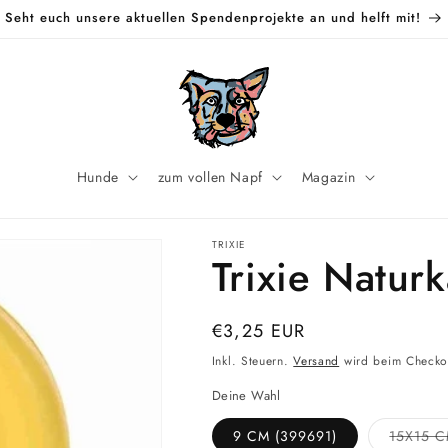
Seht euch unsere aktuellen Spendenprojekte an und helft mit!
Hunde
zum vollen Napf
Magazin
TRIXIE
Trixie Naturk
Normaler
€3,25 EUR
Preis
Inkl. Steuern.
Versand
wird beim Checko
Deine Wahl
9 CM (399691)
15X15 C