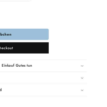
ausverkauft
oder
nicht
verfügbar
rbchen
k
heckout
 Einkauf Gutes tun
d