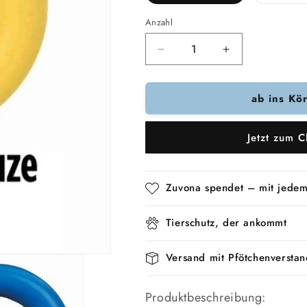
Anzahl
Verringere
Erhöhe
die
die
Menge
Menge
ab ins Kö
für
für
Trixie
Trixie
Naturkautschuk
Naturkautschu
Jetzt zum C
Sortiert
Sortiert
Zuvona spendet – mit jedem
Tierschutz, der ankommt
Versand mit Pfötchenverstan
Produktbeschreibung: