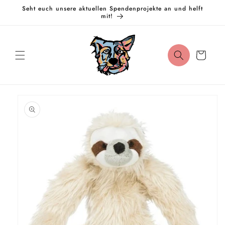
Direkt
Seht euch unsere aktuellen Spendenprojekte an und helft
zum
mit!
Inhalt
Warenkorb
oduktinformationen
ringen