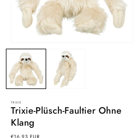
Medien
1
in
Modal
öffnen
TRIXIE
Trixie-Plüsch-Faultier Ohne
Klang
Normaler
€16,93 EUR