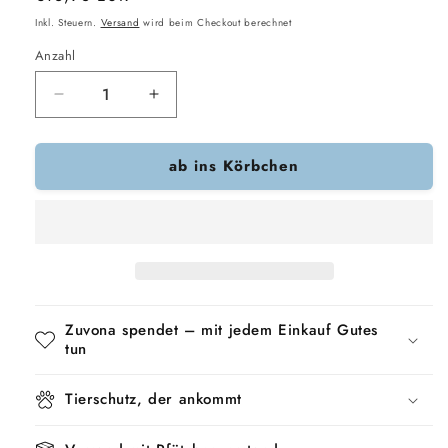
Preis
Inkl. Steuern.
Versand
wird beim Checkout berechnet
Anzahl
Verringere
Erhöhe
die
die
Menge
Menge
ab ins Körbchen
für
für
Trixie-
Trixie-
Plüsch-
Plüsch-
Faultier
Faultier
Ohne
Ohne
Klang
Klang
Zuvona spendet – mit jedem Einkauf Gutes
tun
Tierschutz, der ankommt