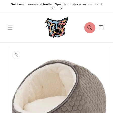
Direkt
Seht euch unsere aktuellen Spendenprojekte an und helft
zum
mit!
Inhalt
Warenkorb
oduktinformationen
ringen