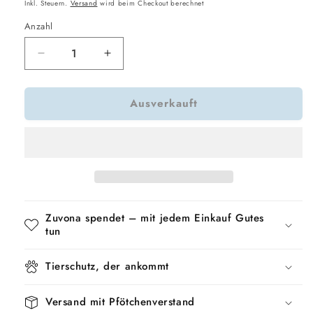
Preis
Inkl. Steuern.
Versand
wird beim Checkout berechnet
Anzahl
Verringere
Erhöhe
die
die
Menge
Menge
Ausverkauft
für
für
Trixie
Trixie
Relax-
Relax-
Igloo
Igloo
Livia
Livia
Taupe
Taupe
/
/
Creme
Creme
Zuvona spendet – mit jedem Einkauf Gutes
tun
Tierschutz, der ankommt
Versand mit Pfötchenverstand