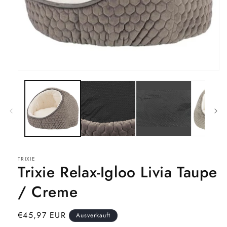
Medien
1
in
Modal
öffnen
TRIXIE
Trixie Relax-Igloo Livia Taupe
/ Creme
Normaler
€45,97 EUR
Ausverkauft