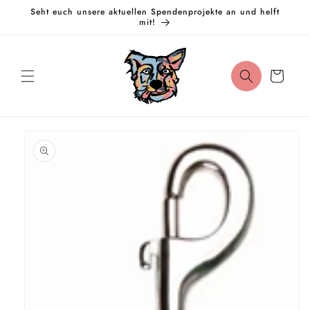
Direkt
Seht euch unsere aktuellen Spendenprojekte an und helft
zum
mit!
Inhalt
Warenkorb
oduktinformationen
ringen