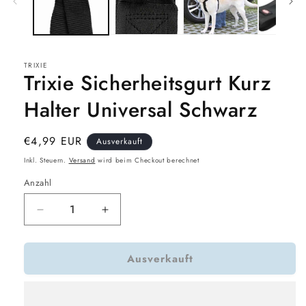
TRIXIE
Trixie Sicherheitsgurt Kurz
Halter Universal Schwarz
Normaler
€4,99 EUR
Ausverkauft
Preis
Inkl. Steuern.
Versand
wird beim Checkout berechnet
Anzahl
Verringere
Erhöhe
die
die
Menge
Menge
Ausverkauft
für
für
Trixie
Trixie
Sicherheitsgurt
Sicherheitsgurt
Kurz
Kurz