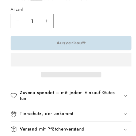
Anzahl
Verringere
Erhöhe
die
die
Menge
Menge
Ausverkauft
für
für
Trixie
Trixie
Tragetasche
Tragetasche
Maxima
Maxima
Beige
Beige
/
/
Braun
Braun
Zuvona spendet – mit jedem Einkauf Gutes
tun
Tierschutz, der ankommt
Versand mit Pfötchenverstand