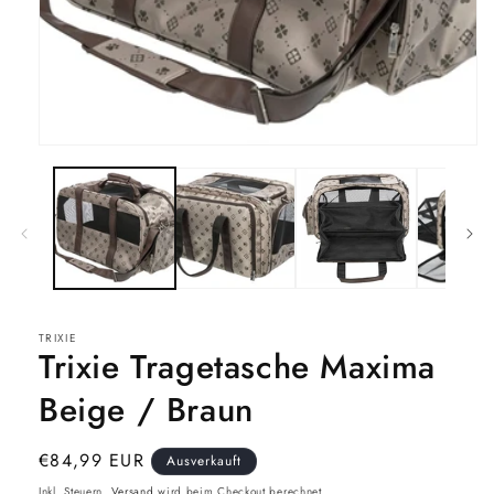
Medien
1
in
Modal
öffnen
TRIXIE
Trixie Tragetasche Maxima
Beige / Braun
Normaler
€84,99 EUR
Ausverkauft
Preis
Inkl. Steuern.
Versand
wird beim Checkout berechnet