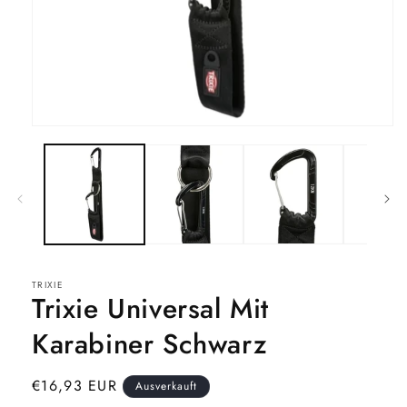
Medien
1
in
Modal
öffnen
TRIXIE
Trixie Universal Mit
Karabiner Schwarz
Normaler
€16,93 EUR
Ausverkauft