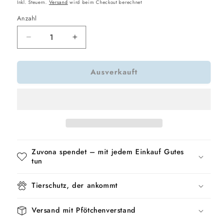
Preis
Inkl. Steuern.
Versand
wird beim Checkout berechnet
Anzahl
Verringere
Erhöhe
die
die
Menge
Menge
Ausverkauft
für
für
Trixie
Trixie
Universal
Universal
Mit
Mit
Karabiner
Karabiner
Schwarz
Schwarz
Zuvona spendet – mit jedem Einkauf Gutes
tun
Tierschutz, der ankommt
Versand mit Pfötchenverstand