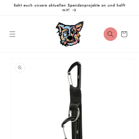
Direkt
Seht euch unsere aktuellen Spendenprojekte an und helft
zum
mit!
Inhalt
Warenkorb
oduktinformationen
ringen