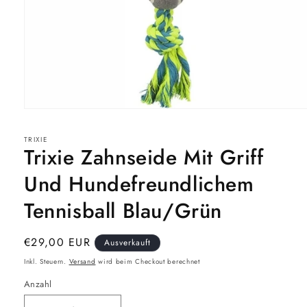
Medien
1
in
TRIXIE
Modal
Trixie Zahnseide Mit Griff
öffnen
Und Hundefreundlichem
Tennisball Blau/Grün
Normaler
€29,00 EUR
Ausverkauft
Preis
Inkl. Steuern.
Versand
wird beim Checkout berechnet
Anzahl