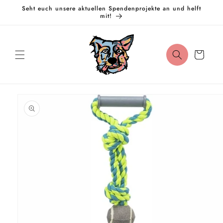
Direkt
Seht euch unsere aktuellen Spendenprojekte an und helft
zum
mit!
Inhalt
Warenkorb
oduktinformationen
ringen