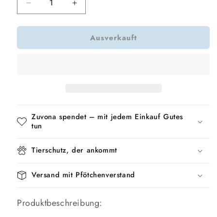
Verringere
Erhöhe
die
die
Menge
Menge
Ausverkauft
für
für
Trixie
Trixie
Zahnseide
Zahnseide
Mit
Mit
Griff
Griff
Und
Und
Hundefreundlichem
Hundefreundlichem
Tennisball
Tennisball
Zuvona spendet – mit jedem Einkauf Gutes
Blau/Grün
Blau/Grün
tun
Tierschutz, der ankommt
Versand mit Pfötchenverstand
Produktbeschreibung: