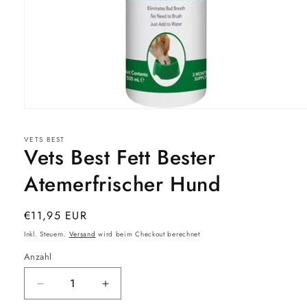
Medien
1
in
VETS BEST
Modal
Vets Best Fett Bester
öffnen
Atemerfrischer Hund
Normaler
€11,95 EUR
Preis
Inkl. Steuern.
Versand
wird beim Checkout berechnet
Anzahl
Verringere
Erhöhe
die
die