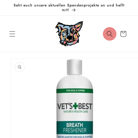
Direkt
Seht euch unsere aktuellen Spendenprojekte an und helft
zum
mit!
Inhalt
Warenkorb
oduktinformationen
ringen