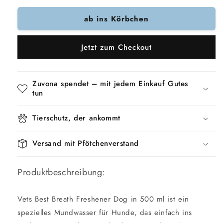
Menge
Menge
ab ins Körbchen
für
für
Vets
Vets
Best
Best
Jetzt zum Checkout
Fett
Fett
Bester
Bester
Atemerfrischer
Atemerfrischer
Hund
Hund
Zuvona spendet – mit jedem Einkauf Gutes
tun
Tierschutz, der ankommt
Versand mit Pfötchenverstand
Produktbeschreibung:
Vets Best Breath Freshener Dog in 500 ml ist ein
spezielles Mundwasser für Hunde, das einfach ins